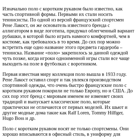
Изначально поло с коротким рукавом было известно, как
часть спортивной формы. Первыми их стали носить
теннисисты. По одной из версий французский спортсмен
Рене Лакост, он же основатель известного бренда с
аллигатором в виде логотипа, придумал облегченный вариант
рубашки, в которой было играть намного комфортней, чем в
костюме, как требовалось в то время. До сих пор можно
встретить еще одно название этого предмета гардероба –
тенниска. Название «поло» закрепилось за данной одеждой
чуть позже, когда игроки одноименной игры стали все чаще
выходить на поле в футболках с воротником.
Первая известная миру коллекция поло вышла в 1933 году.
Рене Лакост оставил спорт и так увлекся производством
спортивной одежды, что очень быстро французские поло с
коротким рукавом покорили не только Европу, но и США. До
сих пор этот бренд с мировым именем не изменяет своих
традиций и выпускает классические поло, которые
практически не отличаются от первых моделей. Их шьют и
другие модные дома такие как Ralf Loren, Tommy Hilfiger,
Hugo Boss и др.
Поло с коротким рукавом носят не только спортсмены. Они
хорошо вписываются в офисный стиль, в униформу для