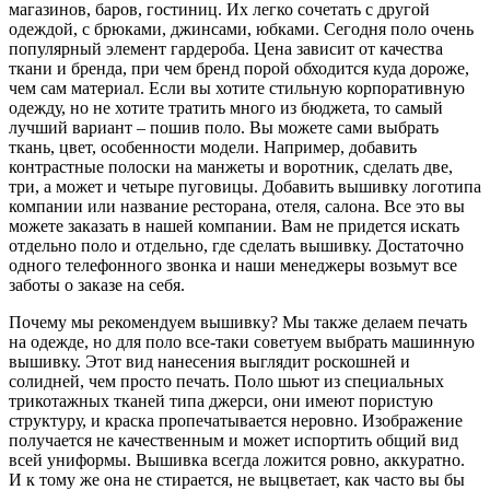
магазинов, баров, гостиниц. Их легко сочетать с другой
одеждой, с брюками, джинсами, юбками. Сегодня поло очень
популярный элемент гардероба. Цена зависит от качества
ткани и бренда, при чем бренд порой обходится куда дороже,
чем сам материал. Если вы хотите стильную корпоративную
одежду, но не хотите тратить много из бюджета, то самый
лучший вариант – пошив поло. Вы можете сами выбрать
ткань, цвет, особенности модели. Например, добавить
контрастные полоски на манжеты и воротник, сделать две,
три, а может и четыре пуговицы. Добавить вышивку логотипа
компании или название ресторана, отеля, салона. Все это вы
можете заказать в нашей компании. Вам не придется искать
отдельно поло и отдельно, где сделать вышивку. Достаточно
одного телефонного звонка и наши менеджеры возьмут все
заботы о заказе на себя.
Почему мы рекомендуем вышивку? Мы также делаем печать
на одежде, но для поло все-таки советуем выбрать машинную
вышивку. Этот вид нанесения выглядит роскошней и
солидней, чем просто печать. Поло шьют из специальных
трикотажных тканей типа джерси, они имеют пористую
структуру, и краска пропечатывается неровно. Изображение
получается не качественным и может испортить общий вид
всей униформы. Вышивка всегда ложится ровно, аккуратно.
И к тому же она не стирается, не выцветает, как часто вы бы